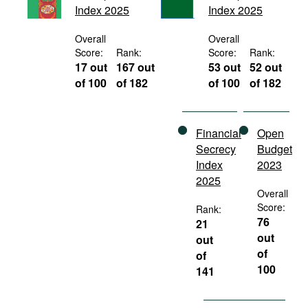
Index 2025
Index 2025
Movies
Podcasts
Overall
Overall
Score:
Rank:
Score:
Rank:
Bookshelf
17 out
167 out
53 out
52 out
of 100
of 182
of 100
of 182
Financial
Open
Secrecy
Budget
Index
2023
2025
Overall
Score:
Rank:
76
21
out
out
of
of
100
141