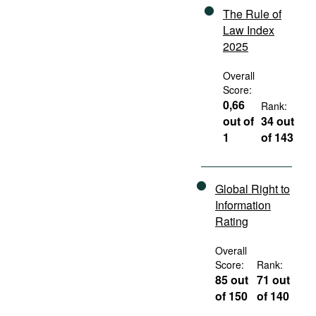
The Rule of
Law Index
2025
Overall
Score:
0,66
Rank:
out of
34 out
1
of 143
Global Right to
Information
Rating
Overall
Score:
Rank:
85 out
71 out
of 150
of 140