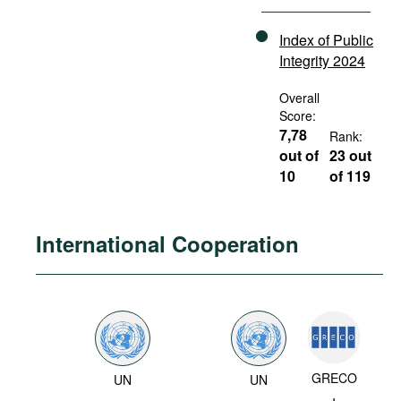
Index of Public
Integrity 2024
Overall
Score:
7,78
Rank:
out of
23 out
10
of 119
International Cooperation
GRECO
UN
UN