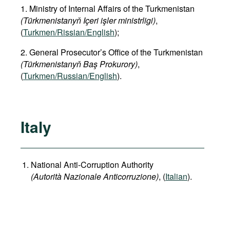
1. Ministry of Internal Affairs of the Turkmenistan
(Türkmenistanyň Içeri işler ministrligi)
,
(
Turkmen/Rissian/English
);
2. General Prosecutor’s Office of the Turkmenistan
(Türkmenistanyň Baş Prokurory)
,
(
Turkmen/Russian/English
).
Italy
National Anti-Corruption Authority
(Autorità Nazionale Anticorruzione)
, (
Italian
).