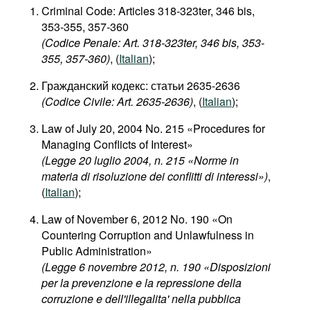
Criminal Code: Articles 318-323ter, 346 bis,
353-355, 357-360
(Codice Penale: Art. 318-323ter, 346 bis, 353-
355, 357-360)
, (
Italian
);
Гражданский кодекс: статьи 2635-2636
(Codice Civile: Art. 2635-2636)
, (
Italian
);
Law of July 20, 2004 No. 215 «Procedures for
Managing Conflicts of Interest»
(Legge 20 luglio 2004, n. 215 «Norme in
materia di risoluzione dei conflitti di interessi»)
,
(
Italian
);
Law of November 6, 2012 No. 190 «On
Countering Corruption and Unlawfulness in
Public Administration»
(Legge 6 novembre 2012, n. 190 «Disposizioni
per la prevenzione e la repressione della
corruzione e dell'illegalita' nella pubblica