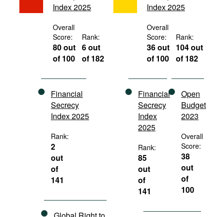
Index 2025
Index 2025
Movies
Podcasts
Overall
Overall
Score:
Rank:
Score:
Rank:
Bookshelf
80 out
6 out
36 out
104 out
of 100
of 182
of 100
of 182
Financial
Financial
Open
Secrecy
Secrecy
Budget
Index 2025
Index
2023
2025
Rank:
Overall
2
Score:
Rank:
38
out
85
out
of
out
of
141
of
100
141
Global Right to