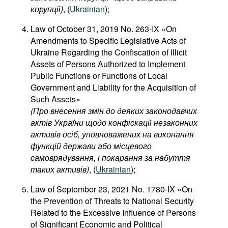
корупції
)
, (
Ukrainian
);
Law of October 31, 2019 No. 263-IX «On
Amendments to Specific Legislative Acts of
Ukraine Regarding the Confiscation of Illicit
Assets of Persons Authorized to Implement
Public Functions or Functions of Local
Government and Liability for the Acquisition of
Such Assets»
(
Про
внесення
змін
до
деяких
законодавчих
актів
України
щодо
конфіскації
незаконних
активів
осіб
,
уповноважених
на
виконання
функцій
держави
або
місцевого
самоврядування
,
і
покарання
за
набуття
таких
активів
)
, (
Ukrainian
);
Law of September 23, 2021 No. 1780-IX «On
the Prevention of Threats to National Security
Related to the Excessive Influence of Persons
of Significant Economic and Political