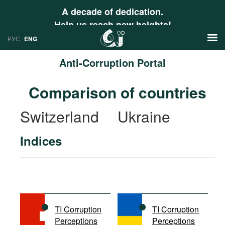
A decade of dedication.
Help us reach new heights!
РУС
ENG
Anti-Corruption Portal
News
Comparison of countries
РУС
Research
Switzerland
Ukraine
ENG
Profiles
Indices
Countries
Resources
International Organizations
Publications
About
Web Sites
International Organizations
TI Corruption
TI Corruption
Documents
Perceptions
Perceptions