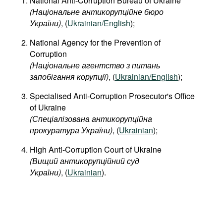
National Anti-Corruption Bureau of Ukraine
(Національне антикорупційне бюро
України)
, (
Ukrainian/English
);
National Agency for the Prevention of
Corruption
(
Національне
агентство
з
питань
запобігання
корупції
)
, (
Ukrainian/English
);
Specialised Anti-Corruption Prosecutor's Office
of Ukraine
(Спеціалізована антикорупційна
прокуратура України)
, (
Ukrainian
);
High Anti-Corruption Court of Ukraine
(Вищий антикорупційний суд
України)
, (
Ukrainian
).