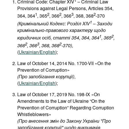
1
Criminal Code: Chapter XIV
– Criminal Law
Provisions against Legal Persons, Articles 354,
1
2
2
3
2
364, 364
, 365
, 366
, 366
, 368, 368
-370
1
(Кримінальний Кодекс: Розділ XIV
– Заходи
кримінально-правового характеру щодо
1
2
юридичних осіб, статті 354, 364, 364
, 365
,
2
3
2
366
, 366
, 368, 368
-370),
(
Ukrainian/English
);
Law of October 14, 2014 No. 1700-VII «On the
Prevention of Corruption»
(
Про
запобігання
корупції
)
,
(
Ukrainian/English
);
Law of October 17, 2019 No. 198-IX «On
Amendments to the Law of Ukraine “On the
Prevention of Corruption” Regarding Corruption
Whistleblowers»
(
Про
внесення
змін
до
Закону
України
"
Про
запобігання
корупції
"
щодо
викривачів