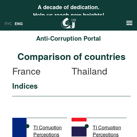
A decade of dedication.
Help us reach new heights!
РУС
ENG
Anti-Corruption Portal
News
Comparison of countries
РУС
Research
France
Thailand
ENG
Profiles
Indices
Countries
Resources
International Organizations
Publications
About
Web Sites
International Organizations
TI Corruption
TI Corruption
Documents
Perceptions
Perceptions