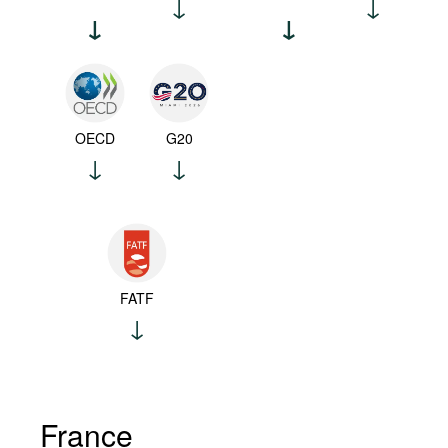
OECD
G20
FATF
France