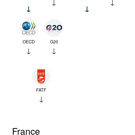
OECD
G20
FATF
France