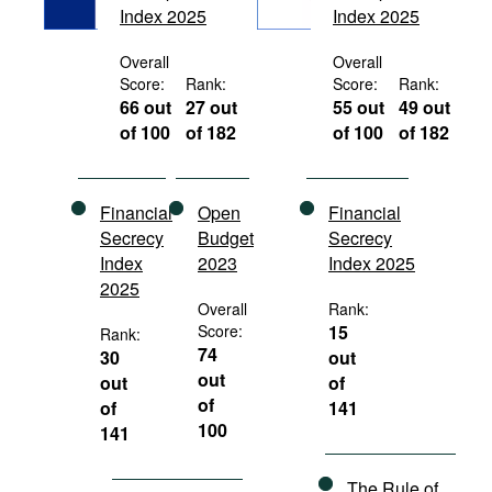
Index 2025
Index 2025
Movies
Podcasts
Overall
Overall
Score:
Rank:
Score:
Rank:
Bookshelf
66 out
27 out
55 out
49 out
of 100
of 182
of 100
of 182
Financial
Open
Financial
Secrecy
Budget
Secrecy
Index
2023
Index 2025
2025
Overall
Rank:
Score:
15
Rank:
74
30
out
out
out
of
of
of
141
100
141
The Rule of