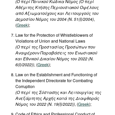
(
Ο
περί
Ποινικού
Κώδικα
Νόμος
(
Ο
περί
Αθέμιτης
Κτήσης
Περιουσιακού
Οφέλους
από
Αξιωματούχους
και
Λειτουργούς
του
Δημοσίου
Νόμος
του
2004 (N. 51(I)/2004)
,
(
Greek
);
Law for the Protection of Whistleblowers of
Violations of Union and National Laws
(Ο περί της Προστασίας Προσώπων που
Αναφέρουν Παραβάσεις του Ενωσιακού
και Εθνικού Δικαίου Νόμος του 2022 (Ν.
6(I)/2022))
, (
Greek
);
Law on the Establishment and Functioning of
the Independent Directorate for Combating
Corruption
(O περί της Σύστασης και Λειτουργίας της
Ανεξάρτητης Αρχής κατά της Διαφθοράς
Νόμος του 2022 (Ν. 19(I)/2022))
, (
Greek
);
Code of Ethics and Professional Conduct of