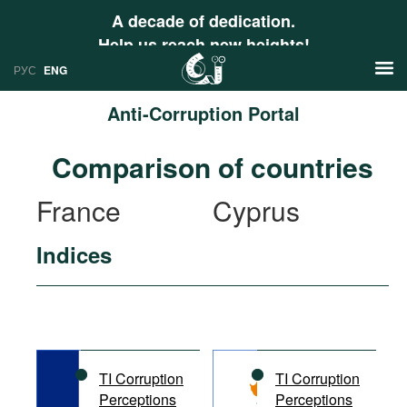
A decade of dedication.
Help us reach new heights!
РУС
ENG
Anti-Corruption Portal
News
Comparison of countries
РУС
Research
France
Cyprus
ENG
Profiles
Indices
Countries
Resources
International Organizations
Publications
About
Web Sites
International Organizations
TI Corruption
TI Corruption
Documents
Perceptions
Perceptions