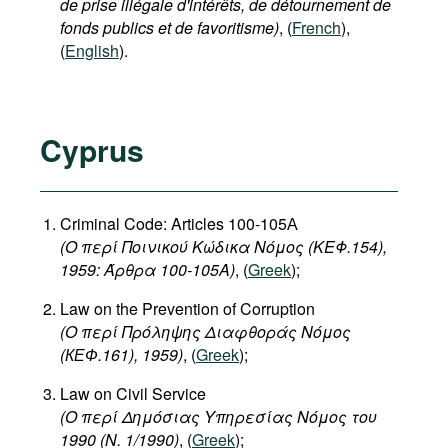
de prise illégale d'intérêts, de détournement de
fonds publics et de favoritisme)
, (
French
),
(
English
).
Cyprus
Criminal Code: Articles 100-105А
(Ο περί Ποινικού Κώδικα Νόμος (ΚΕΦ.154),
1959: Άρθρα 100-105Α)
, (
Greek
);
Law on the Prevention of Corruption
(
Ο
περί
Πρόληψης
Διαφθοράς
Νόμος
(
КЕФ
.161), 1959)
, (
Greek
);
Law on Civil Service
(
Ο
περί
Δημόσιας
Υπηρεσίας
Νόμος
του
1990 (N. 1/1990)
, (
Greek
);