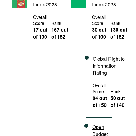
Index 2025
Index 2025
Movies
Podcasts
Overall
Overall
Score:
Rank:
Score:
Rank:
Bookshelf
17 out
167 out
30 out
130 out
of 100
of 182
of 100
of 182
Global Right to
Information
Rating
Overall
Score:
Rank:
94 out
50 out
of 150
of 140
Open
Budget