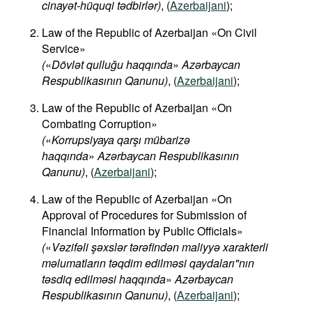
cinayət-hüquqi tədbirlər​)
, (
Azerbaijani
);
Law of the Republic of Azerbaijan «On Civil
Service»
(
«
Dövlət qulluğu haqqında
»
Azərbaycan
Respublikasının Qanunu)
, (
Azerbaijani
);
Law of the Republic of Azerbaijan «On
Combating Corruption»
(
«
Korrupsiyaya qarşı mübarizə
haqqında
»
Azərbaycan Respublikasının
Qanunu)
, (
Azerbaijani
);
Law of the Republic of Azerbaijan «On
Approval of Procedures for Submission of
Financial Information by Public Officials»
(
«
Vəzifəli şəxslər tərəfindən maliyyə xarakterli
məlumatların təqdim edilməsi qaydaları"nın
təsdiq edilməsi haqqında
»
Azərbaycan
Respublikasının Qanunu)
, (
Azerbaijani
);