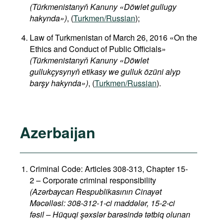
(Türkmenistanyň Kanuny «Döwlet gullugy
hakynda»)
, (
Turkmen/Russian
);
Law of Turkmenistan of March 26, 2016 «On the
Ethics and Conduct of Public Officials»
(Türkmenistanyň Kanuny «Döwlet
gullukçysynyň etikasy we gulluk özüni alyp
barşy hakynda»)
, (
Turkmen/Russian
).
Azerbaijan
Criminal Code: Articles 308-313, Chapter 15-
2 – Corporate criminal responsibility
(Azərbaycan Respublikasının Cinayət
Məcəlləsi: 308-312-1-ci maddələr, 15-2-ci
fəsil – Hüquqi şəxslər barəsində tətbiq olunan