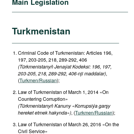
Main Legislation
Turkmenistan
Criminal Code of Turkmenistan: Articles 196,
197, 203-205, 218, 289-292, 406
(Türkmenistanyň Jenaýat Kodeksi: 196, 197,
203-205, 218, 289-292, 406-nji maddalar)
,
(
Turkmen/Russian
);
Law of Turkmenistan of March 1, 2014 «On
Countering Corruption»
(Türkmenistanyň Kanuny «Korrupsiýa garşy
hereket etmek hakynda»)
, (
Turkmen/Russian
);
Law of Turkmenistan of March 26, 2016 «On the
Civil Service»