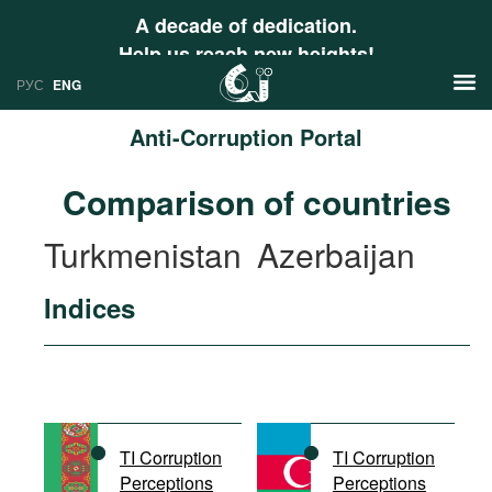
A decade of dedication.
Help us reach new heights!
РУС
ENG
Anti-Corruption Portal
News
Comparison of countries
РУС
Research
Turkmenistan
Azerbaijan
ENG
Profiles
Indices
Countries
Resources
International Organizations
Publications
About
Web Sites
International Organizations
TI Corruption
TI Corruption
Documents
Perceptions
Perceptions