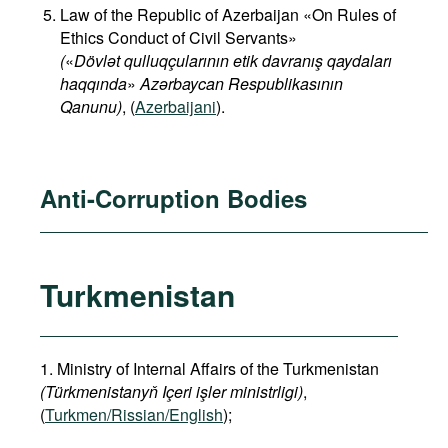
Law of the Republic of Azerbaijan «On Rules of
Ethics Conduct of Civil Servants»
(
«
Dövlət qulluqçularının etik davranış qaydaları
haqqında
»
Azərbaycan Respublikasının
Qanunu)
, (
Azerbaijani
).
Anti-Corruption Bodies
Turkmenistan
1. Ministry of Internal Affairs of the Turkmenistan
(Türkmenistanyň Içeri işler ministrligi)
,
(
Turkmen/Rissian/English
);