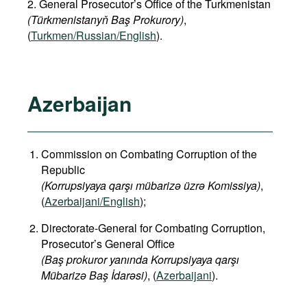
2. General Prosecutor’s Office of the Turkmenistan
(Türkmenistanyň Baş Prokurory)
,
(
Turkmen/Russian/English
).
Azerbaijan
Commission on Combating Corruption of the
Republic
(Korrupsiyaya qarşı mübarizə üzrə Komissiya)
,
(
Azerbaijani/English
);
Directorate-General for Combating Corruption,
Prosecutor’s General Office
(Baş prokuror yanında Korrupsiyaya qarşı
Mübarizə Baş İdarəsi)
, (
Azerbaijani
).