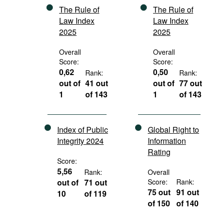
The Rule of
The Rule of
Law Index
Law Index
2025
2025
Overall
Overall
Score:
Score:
0,62
0,50
Rank:
Rank:
out of
41 out
out of
77 out
1
of 143
1
of 143
Index of Public
Global Right to
Integrity 2024
Information
Rating
Score:
5,56
Rank:
Overall
out of
71 out
Score:
Rank:
75 out
91 out
10
of 119
of 150
of 140