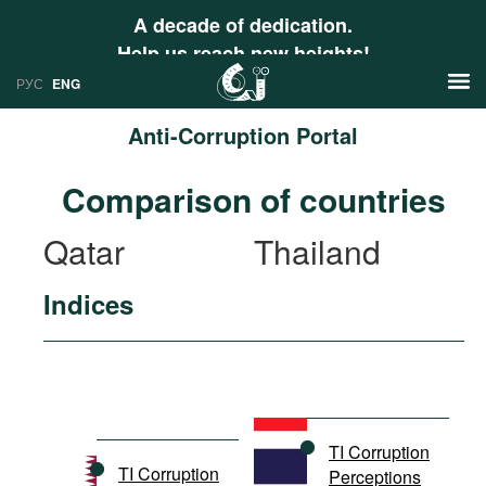
A decade of dedication.
Help us reach new heights!
РУС
ENG
Anti-Corruption Portal
News
Comparison of countries
РУС
Research
Qatar
Thailand
ENG
Profiles
Indices
Countries
Resources
International Organizations
Publications
About
Web Sites
International Organizations
TI Corruption
Documents
TI Corruption
Perceptions