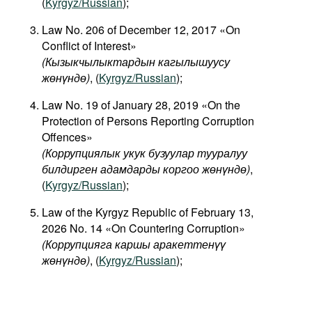
(
Kyrgyz/Russian
);
Law No. 206 of December 12, 2017 «On
Conflict of Interest»
(
Кызыкчылыктардын
кагылышуусу
жөнүндө
)
, (
Kyrgyz/Russian
);
Law No. 19 of January 28, 2019 «On the
Protection of Persons Reporting Corruption
Offences»
(Коррупциялык укук бузуулар тууралуу
билдирген адамдарды коргоо жөнүндө)
,
(
Kyrgyz/Russian
);
Law of the Kyrgyz Republic of February 13,
2026 No. 14 «On Countering Corruption»
(Коррупцияга каршы аракеттенүү
жөнүндө)
, (
Kyrgyz/Russian
);