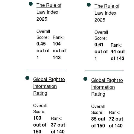
The Rule of
The Rule of
Law Index
Law Index
2025
2025
Overall
Overall
Score:
Rank:
Score:
0,45
104
0,61
Rank:
out of
out of
out of
44 out
1
143
1
of 143
Global Right to
Global Right to
Information
Information
Rating
Rating
Overall
Overall
Score:
Score:
Rank:
103
Rank:
85 out
72 out
out of
37 out
of 150
of 140
150
of 140