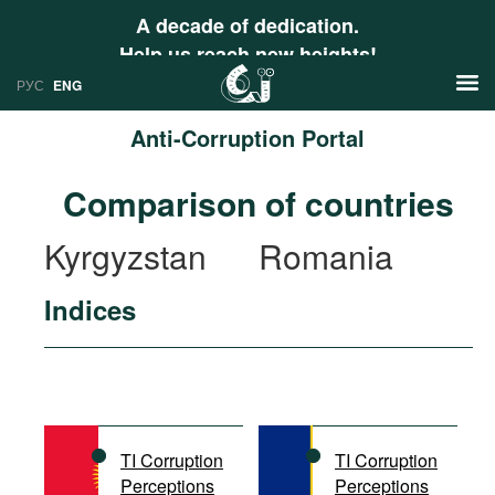
A decade of dedication.
Help us reach new heights!
РУС
ENG
Anti-Corruption Portal
News
Comparison of countries
РУС
Research
Kyrgyzstan
Romania
ENG
Profiles
Indices
Countries
Resources
International Organizations
Publications
About
Web Sites
International Organizations
TI Corruption
TI Corruption
Documents
Perceptions
Perceptions