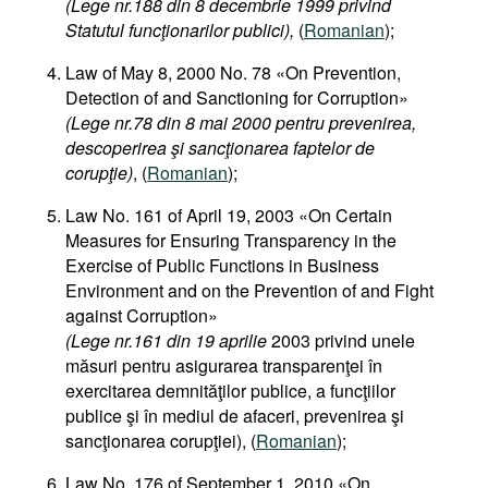
(Lege nr.188 din 8 decembrie 1999 privind
Statutul funcţionarilor publici),
(
Romanian
);
Law of May 8, 2000 No. 78 «On Prevention,
Detection of and Sanctioning for Corruption»
(Lege nr.78 din 8 mai 2000 pentru prevenirea,
descoperirea şi sancţionarea faptelor de
corupţie)
, (
Romanian
);
Law No. 161 of April 19, 2003 «On Certain
Measures for Ensuring Transparency in the
Exercise of Public Functions in Business
Environment and on the Prevention of and Fight
against Corruption»
(Lege nr.161 din 19 aprilie
2003 privind unele
măsuri pentru asigurarea transparenţei în
exercitarea demnităţilor publice, a funcţiilor
publice şi în mediul de afaceri, prevenirea şi
sancţionarea corupţiei), (
Romanian
);
Law No. 176 of September 1, 2010 «On