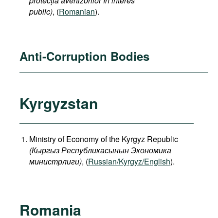
protecția avertizorilor în interes
public)
, (
Romanian
).
Anti-Corruption Bodies
Kyrgyzstan
Ministry of Economy of the Kyrgyz Republic
(
Кыргыз
Республикасынын
Экономика
министрлиги
)
, (
Russian/Kyrgyz/English
).
Romania