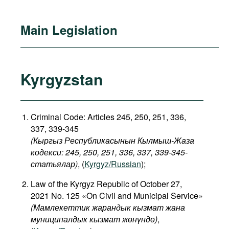
Main Legislation
Kyrgyzstan
Criminal Code: Articles 245, 250, 251, 336,
337, 339-345
(Кыргыз Республикасынын Кылмыш-Жаза
кодекси: 245, 250, 251, 336, 337, 339-345-
статьялар)
, (
Kyrgyz/Russian
);
Law of the Kyrgyz Republic of October 27,
2021 No. 125 «On Civil and Municipal Service»
(Мамлекеттик жарандык кызмат жана
муниципалдык кызмат жөнүндө)
,