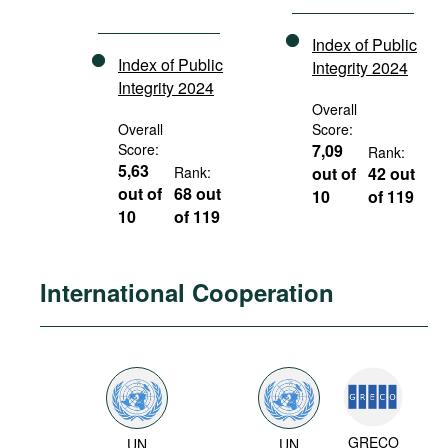
Index of Public
Index of Public
Integrity 2024
Integrity 2024
Overall
Overall
Score:
Score:
7,09
Rank:
5,63
Rank:
out of
42 out
out of
68 out
10
of 119
10
of 119
International Cooperation
GRECO
UN
UN