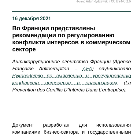
Фото:
Artur Rydzewski
/
CC BY-NC 2.0
Фильмы
Подкасты
16 декабря 2021
Книжная полка
Во Франции представлены
рекомендации по регулированию
конфликта интересов в коммерческом
секторе
Антикоррупционное агентство Франции (Agence
F
rançaise
A
nticorruption –
AFA
) опубликовало
Руководство по выявлению и урегулированию
конфликта интересов в организациях
(La
Prévention des Conflits D’intérêts Dans L’entreprise).
Документ разработан для использования
компаниями бизнес-сектора и государственными