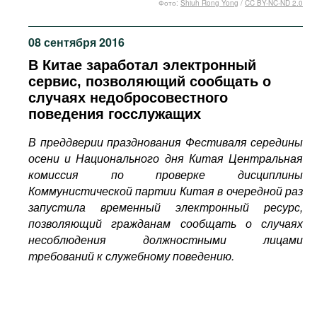
Фото:
Shiuh Rong Yong
/
CC BY-NC-ND 2.0
Фильмы
Подкасты
08 сентября 2016
Книжная полка
В Китае заработал электронный
сервис, позволяющий сообщать о
случаях недобросовестного
поведения госслужащих
В преддверии празднования Фестиваля середины
осени и Национального дня Китая Центральная
комиссия по проверке дисциплины
Коммунистической партии Китая в очередной раз
запустила временный электронный ресурс,
позволяющий гражданам сообщать о случаях
несоблюдения должностными лицами
требований к служебному поведению.