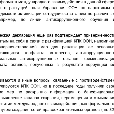
о формата международного взаимодействия в данной сфере
яет о растущей роли Управления ООН по наркотикам 
димости активизации сотрудничества с ним по различны
например, по линии антикоррупционного обучения 
еская декларация еще раз подтверждает приверженност
зятым на себя в связи с ратификацией КПК ООН, напомина
овершенствования) мер для реализации ее основны
ющихся конфликта интересов, антикоррупционног
циальных антикоррупционных органов, криминализаци
рата активов, полученных в результате коррупционно
гиваются и иные вопросы, связанные с противодействие
гулируются КПК ООН, но в последние годы получили сво
ятие мер по раскрытию информации о бенефициарны
), выявление каналов сокрытия, перемещения и отмывани
развитие международного взаимодействия, как формального
путем создания сетей правоохранительных органов (пп. 32