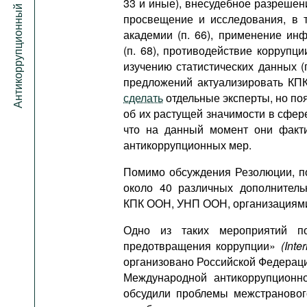
Антикоррупционный портал
33 и иные), внесудебное разрешени
просвещение и исследования, в 
академии (п. 66), применение ин
(п. 68), противодействие коррупци
изучению статистических данных (
предложений актуализировать КП
сделать
отдельные эксперты, но поя
об их растущей значимости в сфер
что на данный момент они факти
антикоррупционных мер.
Помимо обсуждения Резолюции, п
около 40 различных дополнитель
КПК ООН, УНП ООН, организациями
Одно из таких мероприятий п
предотвращения коррупции»
(Inte
организовано Российской Федераци
Международной антикоррупционно
обсудили проблемы межстрановог