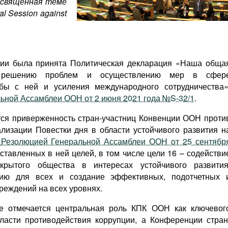
освященная теме
l Session against
сии была принята Политическая декларация «Наша обща
у решению проблем и осуществлению мер в сфер
бы с ней и усиления международного сотрудничества»
ьной Ассамблеи ООН от 2 июня 2021 года №S-32/1
.
тся приверженность стран-участниц Конвенции ООН проти
лизации Повестки дня в области устойчивого развития н
а
Резолюцией Генеральной Ассамблеи ООН от 25 сентябр
ставленных в ней целей, в том числе цели 16 – содействи
крытого общества в интересах устойчивого развития
дию для всех и создание эффективных, подотчетных 
реждений на всех уровнях.
е отмечается центральная роль КПК ООН как ключевог
ласти противодействия коррупции, а Конференции стран