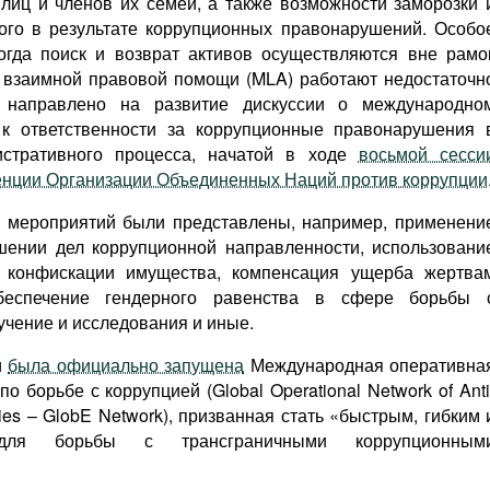
лиц и членов их семей, а также возможности заморозки 
ого в результате коррупционных правонарушений. Особо
огда поиск и возврат активов осуществляются вне рамо
 взаимной правовой помощи (MLA) работают недостаточн
 направлено на развитие дискуссии о международно
 к ответственности за коррупционные правонарушения 
истративного процесса, начатой в ходе
восьмой сесси
енции Организации Объединенных Наций против коррупции
х мероприятий были представлены, например, применени
шении дел коррупционной направленности, использовани
й конфискации имущества, компенсация ущерба жертва
обеспечение гендерного равенства в сфере борьбы 
учение и исследования и иные.
и
была официально запущена
Международная оперативна
о борьбе с коррупцией (Global Operational Network of Anti
ties – GlobE Network), призванная стать «быстрым, гибким 
для борьбы с трансграничными коррупционным