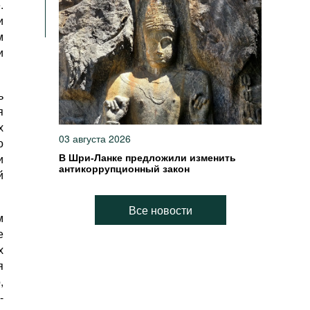
.
и
м
и
ь
я
х
03 августа 2026
о
и
В Шри-Ланке предложили изменить
антикоррупционный закон
й
Все новости
м
е
х
я
,
-