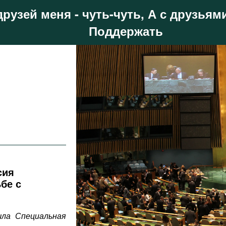
друзей меня - чуть-чуть, А с друзьями
Поддержать
сия
бе с
шла Специальная