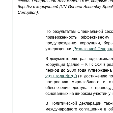
сессия Генеральной Ассамблеи ООН, впервые п
Подкасты
борьбы с коррупцией (UN General Assembly Specia
Книжная полка
Corruption).
По результатам Специальной сес
приверженность эффективном
предупреждения коррупции, борь
утвержденная
Резолюцией Генерал
В документе еще раз подчеркивае
коррупции (далее – КПК ООН) реа
период до 2030 года (утвержден
2017 года №70/1
) и достижению по
построению миролюбивого и от
обеспечение доступа к правосу
основанных на широком участии уч
В Политической декларации такж
международного соглашения в об