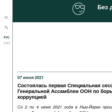
Без 
Новости
РУС
Аналитика
ENG
Профили
Стран
Ресурсы
Международных организаций
Литература
О проекте
07 июня 2021
Сайты
Состоялась первая Специальная сес
Документы международных
Генеральной Ассамблеи ООН по борь
организаций
коррупцией
Фильмы
Со 2 по 4 июня 2021 года в Нью-Йорке про