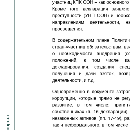
участниц КПК ООН – как основног
Кроме того, декларация заявл
преступности (УНП ООН) и необхо
направлениям деятельности, 
просвещения.
В содержательном плане Политич
стран-участниц обязательствам, в
о необходимости внедрения (с
положений, в том числе каса
декларирования, создания спе
получения и дачи взяток, возв
деятельности, и т.д.
Одновременно в документе затра
коррупции, которые прямо не ре
развитие, в том числе: прин
собственниках (п. 16 декларации
незаконных активов (пп. 17-19), 
так и неформального, в том числе 