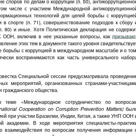
е споров по делам о коррупции (п. 50), антикоррупционно
том числе с участием Международной антикоррупционно
формационных технологий для целей борьбы с коррупцие
и в спорте (п. 71), совершенствование подходов к сбору 
п. 80) и иные. Хотя Политическая декларация не содержи
К ООН, включив в нее указанные вопросы, как
призываю
вление этих тем в документе такого уровня свидетельствуе
е борьбы с коррупцией в международном масштабе и о том
чески воспринимаются как часть универсального набор
овестка Специальной сессии предусматривала проведени
ных мероприятий, организованных странами-участницам
 гражданского общества.
о теме «Международное сотрудничество по вопроса
rnational Cooperation on Corruption Prevention Matters)
был
ей при участии Бразилии, Индии, Китая, а также УНП ООН 
й академии. В ходе мероприятия специалисты-практик
о взаимодействия по вопросам получения информации 