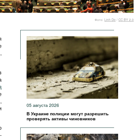
Фото:
Linh Do
/
CC BY 2.0
я
е
,
в
а
я
е
,
05 августа 2026
и
В Украине полиции могут разрешить
проверять активы чиновников
о
-