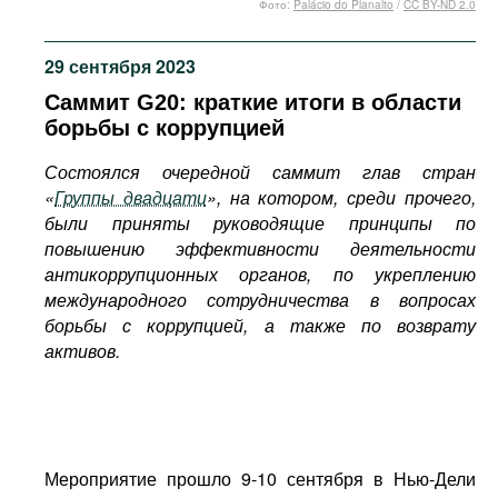
Фото:
Palácio do Planalto
/
CC BY-ND 2.0
Фильмы
Подкасты
29 сентября 2023
Книжная полка
Саммит G20: краткие итоги в области
борьбы с коррупцией
Состоялся очередной саммит глав стран
«
Группы двадцати
», на котором, среди прочего,
были приняты руководящие принципы по
повышению эффективности деятельности
антикоррупционных органов, по укреплению
международного сотрудничества в вопросах
борьбы с коррупцией, а также по возврату
активов.
Мероприятие прошло 9-10 сентября в Нью-Дели