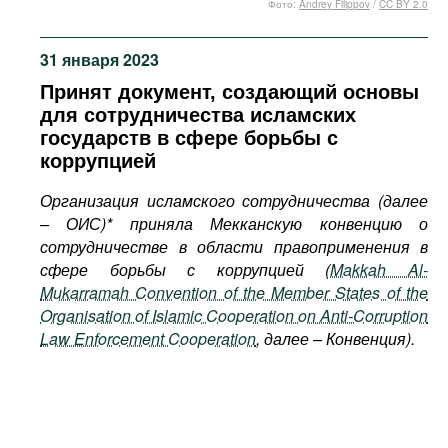
Фото:
Andrey Filippov
/
CC BY 2.0
Фильмы
Подкасты
31 января 2023
Книжная полка
Принят документ, создающий основы
для сотрудничества исламских
государств в сфере борьбы с
коррупцией
Организация исламского сотрудничества (далее
– ОИС)* приняла Мекканскую конвенцию о
сотрудничестве в области правоприменения в
сфере борьбы с коррупцией (
Makkah Al-
Mukarramah Convention of the Member States of the
Organisation of Islamic Cooperation on Anti-Corruption
Law Enforcement Cooperation
, далее – Конвенция).