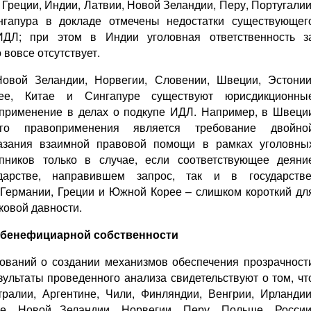
, Греции, Индии, Латвии, Новой Зеландии, Перу, Португалии
нгапура в докладе отмечены недостатки существующег
ИДЛ; при этом в Индии уголовная ответственность з
вовсе отсутствует.
овой Зеландии, Норвегии, Словении, Швеции, Эстонии
ее, Китае и Сингапуре существуют юрисдикционны
оприменение в делах о подкупе ИДЛ. Например, в Швеци
го правоприменения является требование двойно
казания взаимной правовой помощи в рамках уголовны
пников только в случае, если соответствующее деяни
дарстве, направившем запрос, так и в государстве
, Германии, Греции и Южной Корее – слишком короткий дл
ковой давности.
и бенефициарной собственности
ований о создании механизмов обеспечения прозрачност
ультаты проведенного анализа свидетельствуют о том, чт
ралии, Аргентине, Чили, Финляндии, Венгрии, Ирландии
ке, Новой Зеландии, Норвегии, Перу, Польше, России