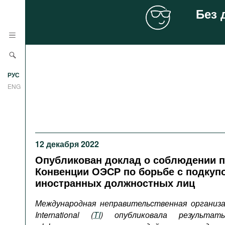
Без 
Новости
РУС
Аналитика
ENG
Профили
Стран
Ресурсы
Международных организаций
12 декабря 2022
Литература
О проекте
Опубликован доклад о соблюдении 
Сайты
Конвенции ОЭСР по борьбе с подкуп
Документы международных
иностранных должностных лиц
организаций
Международная неправительственная организац
Фильмы
International (
TI
) опубликовала результат