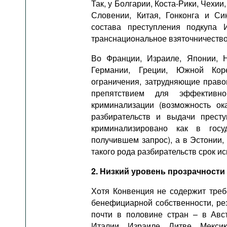
Так, у Болгарии, Коста-Рики, Чехии
Словении, Китая, Гонконга и Си
состава преступления подкупа 
транснациональное взяточничество 
Во Франции, Израиле, Японии, Н
Германии, Греции, Южной Кор
ограничения, затрудняющие прав
препятствием для эффективно
криминализации (возможность о
разбирательств и выдачи престу
криминализировано как в госу
получившем запрос), а в Эстонии
такого рода разбирательств срок ис
2. Низкий уровень прозрачност
Хотя Конвенция не содержит треб
бенефициарной собственности, рез
почти в половине стран – в Авст
Италии, Израиле, Литве, Мекси