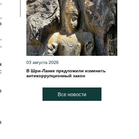
,
,
я
,
,
03 августа 2026
м
с
В Шри-Ланке предложили изменить
антикоррупционный закон
в
Все новости
в