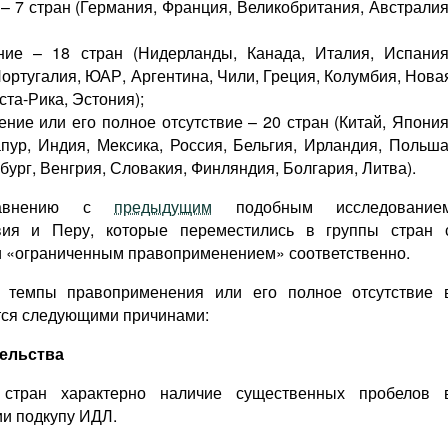
 7 стран (Германия, Франция, Великобритания, Австралия
ние – 18 стран (Нидерланды, Канада, Италия, Испания
ортугалия, ЮАР, Аргентина, Чили, Греция, Колумбия, Нова
ста-Рика, Эстония);
ние или его полное отсутствие – 20 стран (Китай, Япония
пур, Индия, Мексика, Россия, Бельгия, Ирландия, Польша
бург, Венгрия, Словакия, Финляндия, Болгария, Литва).
равнению с
предыдущим
подобным исследование
вия и Перу, которые переместились в группы стран 
 «ограниченным правоприменением» соответственно.
е темпы правоприменения или его полное отсутствие 
тся следующими причинами:
тельства
стран характерно наличие существенных пробелов 
ии подкупу ИДЛ.