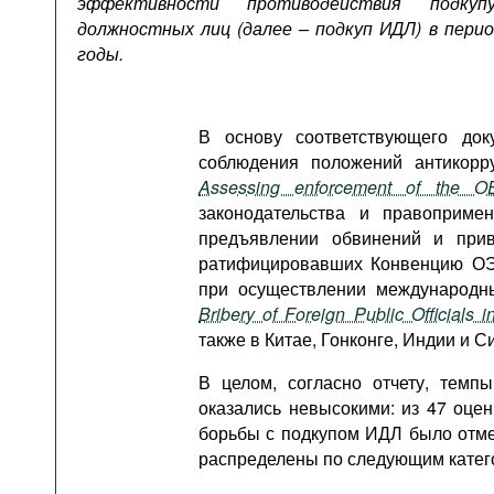
эффективности противодействия подкуп
Подкасты
должностных лиц (далее – подкуп ИДЛ) в перио
Книжная полка
годы.
В основу соответствующего док
соблюдения положений антикор
Assessing enforcement of the OE
законодательства и правоприме
предъявлении обвинений и прив
ратифицировавших Конвенцию ОЭ
при осуществлении международн
Bribery of Foreign Public Officials i
также в Китае, Гонконге, Индии и С
В целом, согласно отчету, темп
оказались невысокими: из 47 оце
борьбы с подкупом ИДЛ было отм
распределены по следующим катег