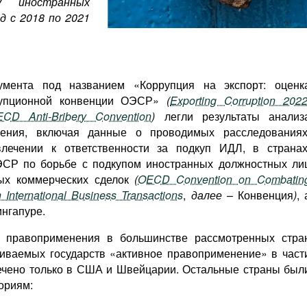
у иностранных
д с 2018 по 2021
умента под названием «Коррупция на экспорт: оценк
рупционной конвенции ОЭСР»
(
Exporting Corruption 2022
CD Anti-Bribery Convention
)
легли результаты анализ
нения, включая данные о проводимых расследованиях
лечении к ответственности за подкуп ИДЛ, в странах
СР по борьбе с подкупом иностранных должностных ли
ых коммерческих сделок
(
OECD Convention on Combatin
n International Business Transactions
,
далее
– Конвенция
)
, 
ингапуре.
ы правоприменения в большинстве рассмотренных стра
ниваемых государств «активное правоприменение» в част
ечено только в США и Швейцарии. Остальные страны был
ориям: