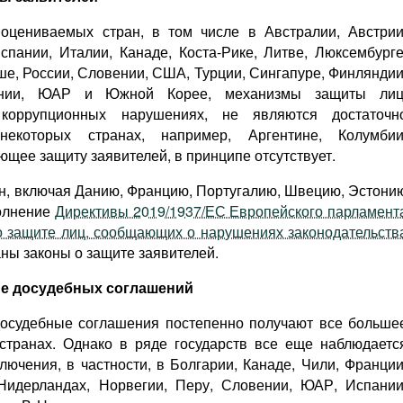
 оцениваемых стран, в том числе в Австралии, Австрии
спании, Италии, Канаде, Коста-Рике, Литве, Люксембурге
ше, России, Словении, США, Турции, Сингапуре, Финляндии
онии, ЮАР и Южной Корее, механизмы защиты лиц
оррупционных нарушениях, не являются достаточн
которых странах, например, Аргентине, Колумбии
ющее защиту заявителей, в принципе отсутствует.
ан, включая Данию, Францию, Португалию, Швецию, Эстони
полнение
Директивы 2019/1937/ЕС Европейского парламент
 о защите лиц, сообщающих о нарушениях законодательств
ны законы о защите заявителей.
ие досудебных соглашений
досудебные соглашения постепенно получают все больше
странах. Однако в ряде государств все еще наблюдаетс
лючения, в частности, в Болгарии, Канаде, Чили, Франции
 Нидерландах, Норвегии, Перу, Словении, ЮАР, Испании