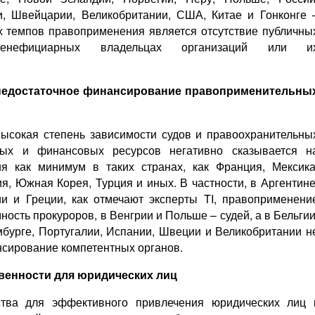
, Швейцарии, Великобритании, США, Китае и Гонконге 
х темпов правоприменения является отсутствие публичны
нефициарных владельцах организаций или и
и недостаточное финансирование правоприменительны
ысокая степень зависимости судов и правоохранительны
вых и финансовых ресурсов негативно сказывается н
ия как минимум в таких странах, как Франция, Мексика
я, Южная Корея, Турция и иных. В частности, в Аргентине
ии и Греции, как отмечают эксперты TI, правоприменени
ость прокуроров, в Венгрии и Польше – судей, а в Бельгии
мбурге, Португалии, Испании, Швеции и Великобритании н
нсирование компетентных органов.
твенности для юридических лиц
ства для эффективного привлечения юридических лиц 