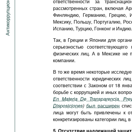
Антикоррупционный портал
ответственности за транснац
рассмотренных стран, включая Арг
Финляндию, Германию, Грецию, И
Мексику, Польшу, Португалию, Р
Испанию, Турцию, Гонконг и Индию
Так, в Греции и Японии для орга
серьезностью соответствующего 
физических лиц. А в Мексике не 
компании.
В то же время некоторые исследуе
ответственности юридических ли
соответствии с Законом от 18 ян
борьбе с коррупцией и иных вопр
En Materia De Transparencia, Pr
Disposiciones
)
был расширен
спис
лица могут быть привлечены к от
конкретизированы категории лиц, 
5. Отсутствие надлежащей защи