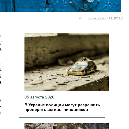
Фото:
Justin Jensen
/
CC BY 2.0
а
:
а
,
,
ц
g
а
05 августа 2026
н
В Украине полиции могут разрешить
и
проверять активы чиновников
и