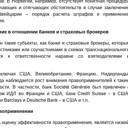
е. В Норвегии, например, отсутствует понятная процедур
гчающих и отягчающих обстоятельств в случае заключени
Швейцарии – порядок расчета штрафов и применени
ия.
ние в отношении банков и страховых брокеров
 такие субъекты, как банки и страховые брокеры, которы
стниками или соучастниками в схемах транснациональног
тся к ответственности наравне со взяткодателями 
включая США, Великобританию, Францию, Нидерланды
да наблюдается рост внимания правоприменителей к таки
сти. В частности, банк Société Générale был привлечен 
пом ИДЛ во Франции и США, банк Credit Suisse – в США
 Barclays и Deutsche Bank – в США и т.п.
авоприменении
 оценку эффективности правоприменения, является низки