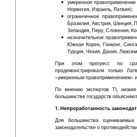
умеренное правоприменение –
Норвегия, Израиль, Латвия);
ограниченное правопримене
Бразилия, Австрия, Швеция, П
Зеландия, Перу, Словения, Ко
незначительное правопримене
Южная Корея, Гонконг, Синга
Турция, Чехия, Дания, Люксем
При этом прогресс по с
продемонстрировали только Лат
«умеренным правоприменением» и
По мнению экспертов TI, низки
большинстве государств объясняю
1. Непроработанность законода
Для большинства оцениваемых 
законодательстве о противодейств