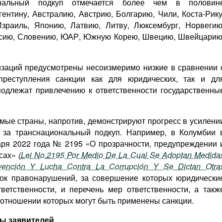
иональный подкуп отмечается более чем в половин
ентину, Австралию, Австрию, Болгарию, Чили, Коста-Рику
зраиль, Японию, Латвию, Литву, Люксембург, Норвегию
оссию, Словению, ЮАР, Южную Корею, Швецию, Швейцарию
.
низаций предусмотрены несоизмеримо низкие в сравнении 
преступления санкции как для юридических, так и дл
подлежат привлечению к ответственности государственны
мые страны, напротив, демонстрируют прогресс в усилени
ц за транснациональный подкуп. Например, в Колумбии 
варя 2022 года № 2195 «О прозрачности, предупреждении 
осах»
(
Lei No.2195 Por Medio De La Cual Se Adoptan Medida
evención Y Lucha Contra La Corrupción Y Se Dictan Otra
ок правонарушений, за совершение которых юридически
ветственности, и перечень мер ответственности, а такж
в отношении которых могут быть применены санкции.
ты заявителей