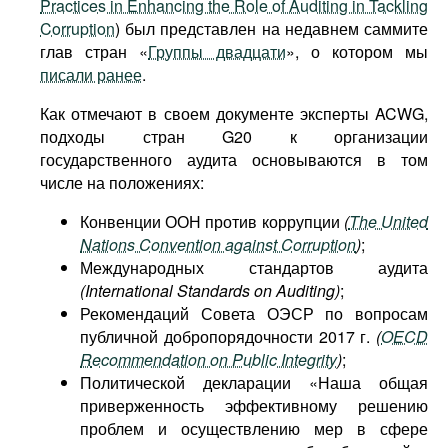
Practices in Enhancing the Role of Auditing in Tackling
Corruption
) был представлен на недавнем саммите
глав стран «
Группы двадцати
», о котором мы
писали ранее
.
Как отмечают в своем документе эксперты ACWG,
подходы стран G20 к организации
государственного аудита основываются в том
числе на положениях:
Конвенции ООН против коррупции
(
The United
Nations Convention against Corruption
)
;
Международных стандартов аудита
(International Standards on Auditing)
;
Рекомендаций Совета ОЭСР по вопросам
публичной добропорядочности 2017 г.
(
OECD
R
ecommendation on Public Integrity
)
;
Политической декларации «Наша общая
приверженность эффективному решению
проблем и осуществлению мер в сфере