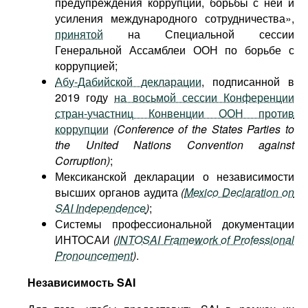
предупреждения коррупции, борьбы с ней и
усиления международного сотрудничества»,
принятой
на Специальной сессии
Генеральной Ассамблеи ООН по борьбе с
коррупцией;
Абу-Дабийской декларации
, подписанной в
2019 году
на восьмой сессии Конференции
стран-участниц Конвенции ООН против
коррупции
(Conference of the States Parties to
the United Nations Convention against
Corruption)
;
Мексиканской декларации о независимости
высших органов аудита
(
Mexico Declaration on
SAI Independence
)
;
Системы профессиональной документации
ИНТОСАИ
(
INTOSAI Framework of Professional
Pronouncement
)
.
Независимость
SAI