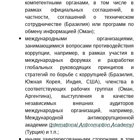
компетентными органами, в том числе в
рамках официальных соглашений, в
частности, соглашений о техническом
сотрудничестве (Бразилия) или программ по
обмену информацией (Оман);
международными организациями,
занимающимися вопросами противодействия
коррупции, например, в рамках участия в
международных форумах и разработки
глобальных руководящих принципов и
стратегий по борьбе с коррупцией (Бразилия,
Южная Корея, Индия, США), членства в
соответствующих рабочих группах (Оман,
Аргентина), выступления в качестве
независимых внешних аудиторов
международных организаций, например,
Международной антикоррупционной
академии
(
I
nternational
A
nticorruption
A
cademy
)
(Турция) и т.п.;
иными заинтересованными сторонами, в том