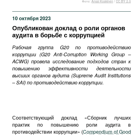
Фото:
Anssi Koskinen
/
CC BY 2.0
Фильмы
Подкасты
10 октября 2023
Книжная полка
Опубликован доклад о роли органов
аудита в борьбе с коррупцией
Рабочая группа G20 по противодействию
коррупции (G20 Anti-
C
orruption Working Group –
ACWG) провела исследование подходов стран к
повышению эффективности деятельности
высших органов аудита (Supreme Audit Institutions
– SAI) по противодействию коррупции.
Соответствующий доклад «Сборник лучших
практик по повышению роли аудита в
противодействии коррупции» (
Compendium of Good