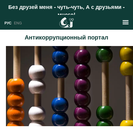
Без друзей меня - чуть-чуть, А с друзьями -
много!
Поддержать
РУС
ENG
Антикоррупционный портал
Новости
РУС
Аналитика
ENG
Профили
Стран
Ресурсы
Международных организаций
Литература
О проекте
Сайты
Документы международных
организаций