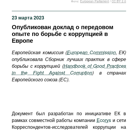
Фото:
European Parliament
/
CC BY 2.0
Фильмы
Подкасты
23 марта 2023
Книжная полка
Опубликован доклад о передовом
опыте по борьбе с коррупцией в
Европе
Европейская комиссия (
European Commission
, ЕК)
опубликовала Сборник лучших практик в сфере
борьбы с коррупцией (
Handbook of Good Practices
in the Fight Against Corruption
) в странах
Европейского союза (ЕС).
Документ был разработан по инициативе ЕК в
рамках совместной работы компании
Ecorys
и сети
Корреспондентов-исследователей коррупции на