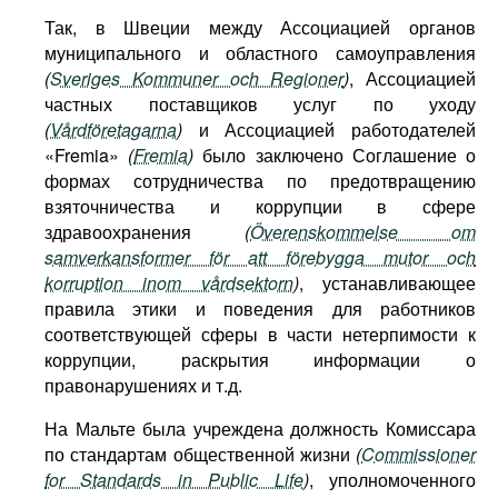
Так, в Швеции между Ассоциацией органов
муниципального и областного самоуправления
(
Sveriges Kommuner och Regioner
)
, Ассоциацией
частных поставщиков услуг по уходу
(
Vårdföretagarna
)
и Ассоциацией работодателей
«Fremia»
(
Fremia
)
было заключено Соглашение о
формах сотрудничества по предотвращению
взяточничества и коррупции в сфере
здравоохранения
(
Överenskommelse om
samverkansformer för att förebygga mutor och
korruption inom vårdsektorn
)
, устанавливающее
правила этики и поведения для работников
соответствующей сферы в части нетерпимости к
коррупции, раскрытия информации о
правонарушениях и т.д.
На Мальте была учреждена должность Комиссара
по стандартам общественной жизни
(
Commissioner
for Standards in Public Life
)
, уполномоченного