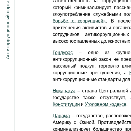
Ответственность за коррупцио
Антикоррупционный портал
который криминализирует пассив
злоупотребление служебными по
борьбе с коррупцией»
. В после
притеснения активистов и органи
сотрудников антикоррупционны
высокопоставленных должностных 
Гондурас
– одно из крупнейш
антикоррупционный закон не пре
пассивный подкуп, торговлю вл
коррупционные преступления, а
антикоррупционные стандарты для
Никарагуа
– страна Центральной 
государстве также отсутствуе
Конституции
и
Уголовном кодексе
.
Панама
– государство, располож
Америку с Южной. Противодейств
криминализирует большинство пр