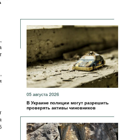
,
а
т
,
и
05 августа 2026
В Украине полиции могут разрешить
проверять активы чиновников
г
я
б