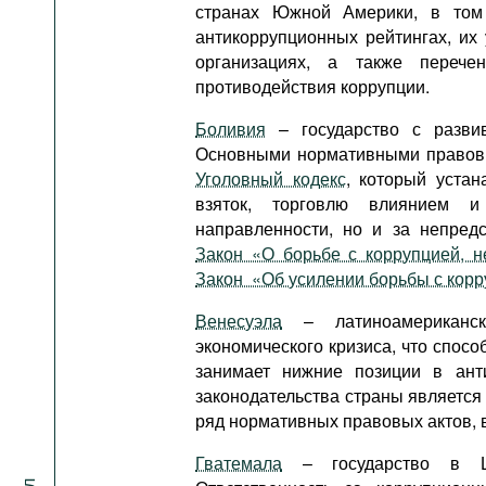
странах Южной Америки, в том
антикоррупционных рейтингах, и
организациях, а также переч
противодействия коррупции.
Боливия
– государство с развив
Основными нормативными правовы
Уголовный кодекс
, который устан
взяток, торговлю влиянием и
направленности, но и за непред
Закон «О борьбе с коррупцией, 
Закон «Об усилении борьбы с кор
Венесуэла
– латиноамериканск
экономического кризиса, что спосо
занимает нижние позиции в анти
законодательства страны являетс
ряд нормативных правовых актов, 
Гватемала
– государство в Це