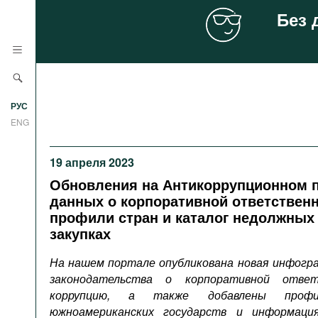
Без 
Новости
РУС
Аналитика
ENG
Профили
19 апреля 2023
Стран
Ресурсы
Обновления на Антикоррупционном п
Международных организаций
данных о корпоративной ответствен
Литература
О проекте
профили стран и каталог недолжных
Сайты
закупках
Документы международных
На нашем портале опубликована новая инфогра
организаций
законодательства о корпоративной отве
коррупцию, а также добавлены профи
Фильмы
южноамериканских государств и информация