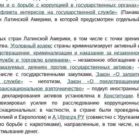
ии и о борьбе с коррупцией в государственных органах
фликта интересов на государственной службе»
(Панам
н Латинской Америки, в которой предусмотрен отдельны
ых стран Латинской Америки, в том числе с точки зрени
ства.
Уголовный кодекс
страны криминализирует активный 
отвращении, криминализации и наказании за незаконно
службе и торговлю влиянием»
– незаконное обогащение 
аказуемых деяниях против государственных активов»
числе с государственными закупками,
Закон «О запрет
 службе»
– непотизм,
Закон «О предотвращении
ранснациональное взяточничество»
– подкуп иностранны
ь декларирования активов установлена в
Конституции
. 
ивизировал усилия по расследованию коррупционны
снациональных: в частности, в стране были проведен
илией и Европолом) и
A Ultranza PY
(совместно с Уругваем
 борьбе с наркотиками), направленные, в том числе, н
отмывание денег.