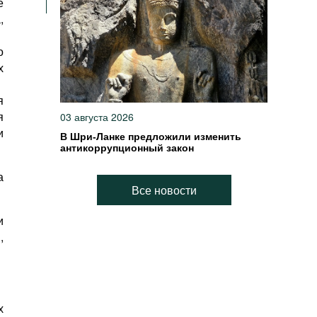
е
,
о
х
я
я
03 августа 2026
и
В Шри-Ланке предложили изменить
антикоррупционный закон
а
Все новости
и
,
х