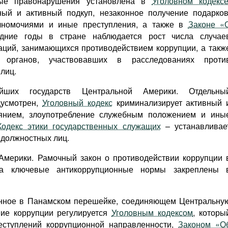
нные правонарушения установлена в
Уголовном кодекс
ный и активный подкуп, незаконное получение подарков
лномочиями и иные преступления, а также в
Законе «
дние годы в стране наблюдается рост числа случае
заций, занимающихся противодействием коррупции, а такж
х органов, участвовавших в расследованиях проти
лиц.
их государств Центральной Америки. Отдельны
дусмотрен,
Уголовный кодекс
криминализирует активный 
иянием, злоупотребление служебным положением и ины
Кодекс этики государственных служащих
– устанавливае
 должностных лиц.
Америки. Рамочный закон о противодействии коррупции 
т, а ключевые антикоррупционные нормы закреплены 
енное в Панамском перешейке, соединяющем Центральну
ие коррупции регулируется
Уголовным кодексом
, которы
еступлений коррупционной направленности,
Законом «О