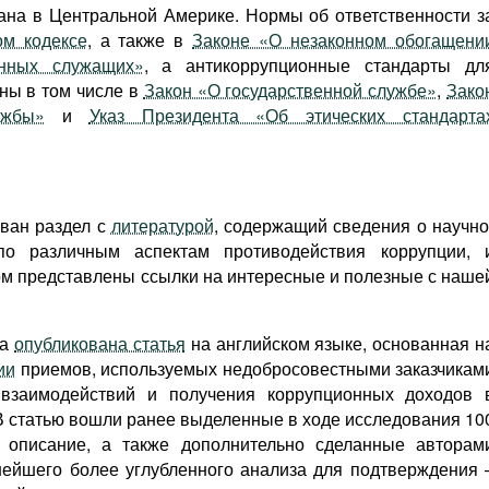
ана в Центральной Америке. Нормы об ответственности з
ом кодексе
, а также в
Законе «О незаконном обогащени
енных служащих»
, а антикоррупционные стандарты дл
ны в том числе в
Закон «О государственной службе»
,
Зако
ужбы»
и
Указ Президента «Об этических стандарта
ован раздел с
литературой
, содержащий сведения о научно
 по различным аспектам противодействия коррупции, 
ром представлены ссылки на интересные и полезные с наше
ла
опубликована статья
на английском языке, основанная н
ии
приемов, используемых недобросовестными заказчикам
 взаимодействий и получения коррупционных доходов 
 В статью вошли ранее выделенные в ходе исследования 10
 описание, а также дополнительно сделанные авторам
ейшего более углубленного анализа для подтверждения 