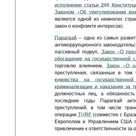
исполнении статьи 299 Конституц
Законом «Об урегулировании кон
является одной из немногих стра
закон о конфликте интересов).
Парагвай
– одна из самых развит
антикоррупционного законодатель
пассивный подкуп,
Закон «О пред
обогащение на государственной 
торговлю влиянием,
Закон «О н
преступления, связанные в том 
кумовства на государственной
криминализации и наказании за т
должностных лиц, а обязанност
последние годы Парагвай акт
преступлений, в том числе тран
операции
TURF
(совместно с Браз
Европолом и Управлением США по
привлечение к ответственности за 