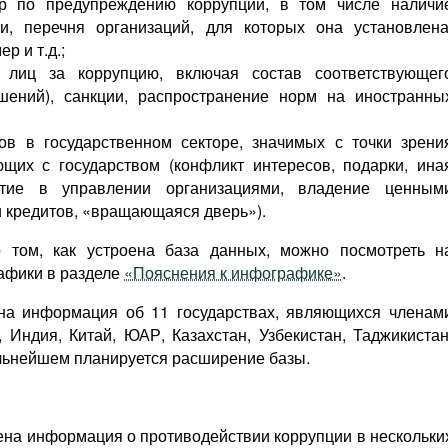
р по предупреждению коррупции, в том числе наличи
и, перечня организаций, для которых она установлена
р и т.д.;
х лиц за коррупцию, включая состав соответствующег
шений), санкции, распространение норм на иностранны
ов в государственном секторе, значимых с точки зрени
ющих с государством (конфликт интересов, подарки, ина
стие в управлении организациями, владение ценным
и кредитов, «вращающаяся дверь»).
том, как устроена база данных, можно посмотреть н
афики в разделе
«Пояснения к инфографике»
.
на информация об 11 государствах, являющихся членам
Индия, Китай, ЮАР, Казахстан, Узбекистан, Таджикистан
альнейшем планируется расширение базы.
на информация о противодействии коррупции в нескольки