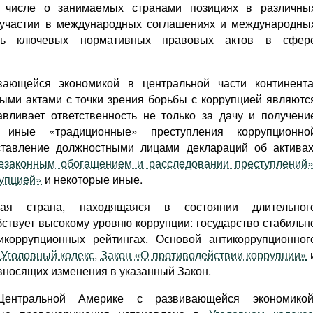
 числе о занимаемых странами позициях в различны
х участии в международных соглашениях и международны
ень ключевых нормативных правовых актов в сфер
ающейся экономикой в центральной части континента
ми актами с точки зрения борьбы с коррупцией являютс
авливает ответственность не только за дачу и получени
 иные «традиционные» преступления коррупционно
ставление должностными лицами деклараций об активах
незаконным обогащением и расследовании преступлений
рупцией»
и некоторые иные.
ая страна, находящаяся в состоянии длительног
бствует высокому уровню коррупции: государство стабильн
коррупционных рейтингах. Основой антикоррупционног
я
Уголовный кодекс
,
Закон «О противодействии коррупции»
вносящих изменения в указанный Закон.
нтральной Америке с развивающейся экономикой