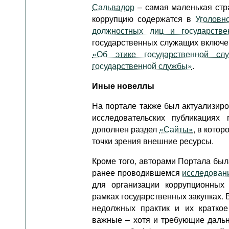
Сальвадор
– самая маленькая стр
коррупцию содержатся в
Уголовн
должностных лиц и государств
государственных служащих включе
«Об этике государственной сл
государственной службы»
.
Иные новеллы
На портале также был актуализир
исследовательских публикациях
дополнен раздел
«Сайты»
, в кото
точки зрения внешние ресурсы.
Кроме того, авторами Портала бы
ранее проводившемся
исследован
для организации коррупционных
рамках государственных закупках.
недолжных практик и их краткое
важные – хотя и требующие дальн