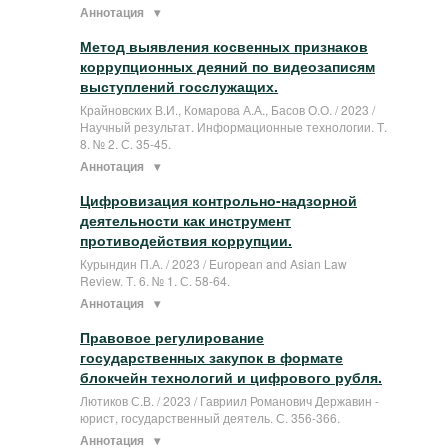
Аннотация
Метод выявления косвенных признаков
коррупционных деяний по видеозаписям
выступлений госслужащих.
Крайновских В.И., Комарова А.А., Басов О.О. / 2023 /
Научный результат. Информационные технологии. Т.
8. № 2. С. 35-45.
Аннотация
Цифровизация контрольно-надзорной
деятельности как инструмент
противодействия коррупции.
Курындин П.А. / 2023 / European and Asian Law
Review. Т. 6. № 1. С. 58-64.
Аннотация
Правовое регулирование
государственных закупок в формате
блокчейн технологий и цифрового рубля.
Лютиков С.В. / 2023 / Гавриил Романович Державин -
юрист, государственный деятель. С. 356-366.
Аннотация