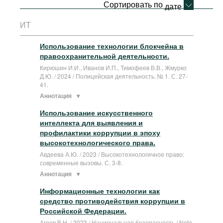
Сортировать по
дате
Фильмы
ИТ
Подкасты
Книжная полка
Использование технологии блокчейна в
правоохранительной деятельности.
Кирюшин И.И., Иванов И.П., Тимофеев В.В., Жмурко
Д.Ю. / 2024 / Полицейская деятельность. № 1. С. 27-
41.
Аннотация
Использование искусственного
интеллекта для выявления и
профилактики коррупции в эпоху
высокотехнологического права.
Авдеева А.Ю. / 2023 / Высокотехнологичное право:
современные вызовы. С. 3-8.
Аннотация
Информационные технологии как
средство противодействия коррупции в
Российской Федерации.
Агеев В.Н. / 2023 / Национальная безопасность / Nota