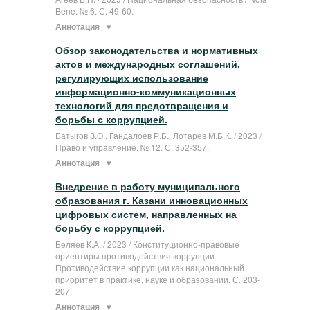
Bene. № 6. С. 49-60.
Аннотация
Обзор законодательства и нормативных
актов и международных соглашений,
регулирующих использование
информационно-коммуникационных
технологий для предотвращения и
борьбы с коррупцией.
Батыгов З.О., Гандалоев Р.Б., Лотарев М.Б.К. / 2023 /
Право и управление. № 12. С. 352-357.
Аннотация
Внедрение в работу муниципального
образования г. Казани инновационных
цифровых систем, направленных на
борьбу с коррупцией.
Беляев К.А. / 2023 / Конституционно-правовые
ориентиры противодействия коррупции.
Противодействие коррупции как национальный
приоритет в практике, науке и образовании. С. 203-
207.
Аннотация