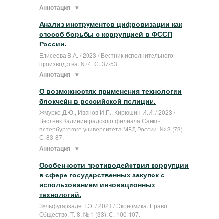
Аннотация
Анализ инструментов цифровизации как
способ борьбы с коррупцией в ФССП
России.
Елисеева В.А. / 2023 / Вестник исполнительного
производства. № 4. С. 37-53.
Аннотация
О возможностях применения технологии
блокчейн в российской полиции.
Жмурко Д.Ю., Иванов И.П., Кирюшин И.И. / 2023 /
Вестник Калининградского филиала Санкт-
петербургского университета МВД России. № 3 (73).
С. 83-87.
Аннотация
Особенности противодействия коррупции
в сфере государственных закупок с
использованием инновационных
технологий.
Зульфугарзаде Т.Э. / 2023 / Экономика. Право.
Общество. Т. 8. № 1 (33). С. 100-107.