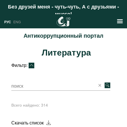
Без друзей меня - чуть-чуть, А с друзьями -
много!
Поддержать
РУС
ENG
Антикоррупционный портал
Новости
Литература
РУС
Аналитика
ENG
Фильтр:
Профили
Стран
Ресурсы
Международных организаций
Литература
О проекте
Всего найдено:
314
Сайты
Документы международных
организаций
Скачать список