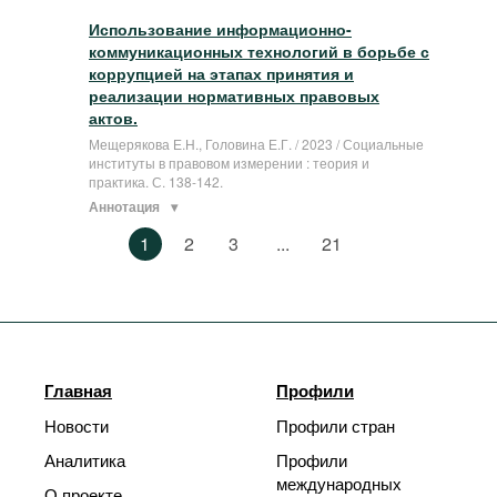
Использование информационно-
коммуникационных технологий в борьбе с
коррупцией на этапах принятия и
реализации нормативных правовых
актов.
Мещерякова Е.Н., Головина Е.Г. / 2023 / Социальные
институты в правовом измерении : теория и
практика. С. 138-142.
Аннотация
1
2
3
...
21
Главная
Профили
Новости
Профили стран
Аналитика
Профили
международных
О проекте